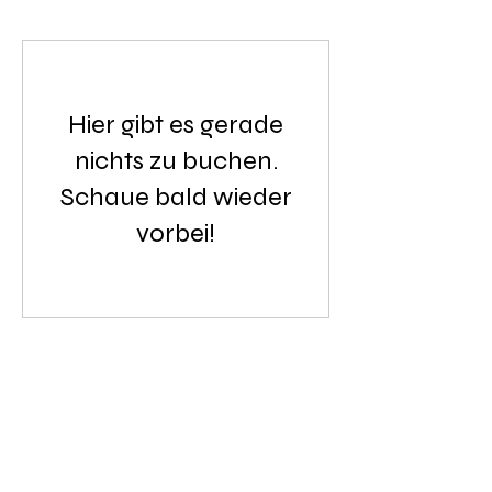
Hier gibt es gerade
nichts zu buchen.
Schaue bald wieder
vorbei!
Visit Us
Opening Hours
Currently our building is only open when